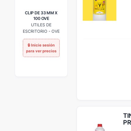
CLIP DE 33 MM X
PORTA CLIP
100 OVE
MAGNETICO
ACRIMET
UTILES DE
UTILES DE
ESCRITORIO
-
OVE
ESCRITORIO
-
ACRIMET
TI
PR