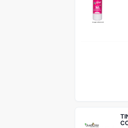
TI
CO