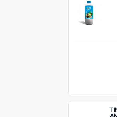
TI
AM