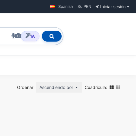
Spanish
S/. PEN
Iniciar sesión
IA
Ordenar:
Ascendiendo por nombre
Cuadricula: